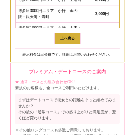
博多区3000円エリア か行 金の
3,000円
隈・銀天町・寿町
博多区1000円エリア さ行 山王・
下川端町・下呉服町・須崎町・住
1,000円
上へ戻る
吉・石城町
博多区2000円エリア さ行 雀居・
2,000円
表示料金は出張費です。詳細はお問い合わせください。
下臼井・下月隈
博多区3000円エリア さ行 三筑・
プレミアム・デートコースのご案内
3,000円
東雲町・昭南町
★ 通常コースとの組み合わせOK！
博多区4000円エリア さ行 新和町
4,000円
新規のお客様も、全コースご利用いただけます。
博多区1000円エリア た行 大博
まずはデートコースで彼女との距離をぐっと縮めてみま
町・竹下・築港本町・千代・綱場
1,000円
せんか？
町・対馬小路・店屋町・東光・東光
その後の「通常コース」での盛り上がりと満足度が、驚
寺町
くほど変わります。
博多区3000円エリア た行 竹丘
3,000円
※その他ロングコースも多数ご用意しております。
町・月隈