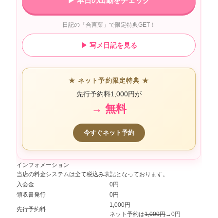
▶︎ 本日の出勤をチェック
日記の「合言葉」で限定特典GET！
▶︎ 写メ日記を見る
★ ネット予約限定特典 ★
先行予約料1,000円が
→ 無料
今すぐネット予約
インフォメーション
当店の料金システムは全て税込み表記となっております。
入会金
0円
領収書発行
0円
1,000円
先行予約料
ネット予約は
1,000円
→0円