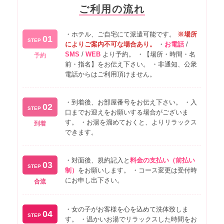
中央区2000円エリア さ行 地行・
2,000円
ご利用の流れ
地行浜
中央区1000円エリア た行 高砂・
・ホテル、ご自宅にて派遣可能です。
※場所
01
谷・大名・輝国・天神・唐人町・鳥
1,000円
STEP
によりご案内不可な場合あり。
・
お電話
/
飼
SMS
/
WEB
より予約。 ・【場所・時間・名
予約
前・指名】をお伝え下さい。 ・非通知、公衆
中央区1000円エリア な行 長浜・
1,000円
電話からはご利用頂けません。
那の川・那の津・西公園・西中州
中央区1000円エリア は行 春吉・
・到着後、お部屋番号をお伝え下さい。 ・入
02
梅光園・梅光園団地・平尾・平丘
STEP
1,000円
口までお迎えをお願いする場合がございま
町・平尾浄水町・福浜・古小烏町・
す。 ・お湯を溜めておくと、よりリラックス
到着
平和
できます。
中央区1000円エリア ま行 舞鶴・
1,000円
港・南公園
・対面後、規約記入と
料金の支払い（前払い
03
STEP
制）
をお願いします。 ・コース変更は受付時
中央区1000円エリア や行 薬院・
1,000円
にお申し出下さい。
合流
薬院伊福町
中央区1000円エリア ら行 六本松
1,000円
・女の子がお客様を心を込めて洗体致しま
04
STEP
す。 ・温かいお湯でリラックスした時間をお
中央区1000円エリア わ行 渡辺通
1,000円