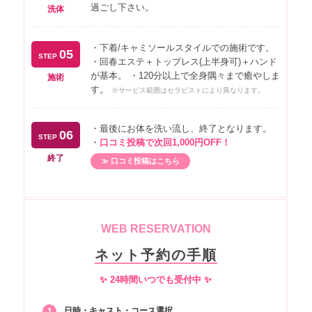
過ごし下さい。
洗体
東区4000円エリア あ行 青葉
4,000円
東区1000円エリア か行 郷口町
1,000円
・下着/キャミソールスタイルでの施術です。
05
STEP
・回春エステ＋トップレス(上半身可)＋ハンド
東区2000円エリア か行 貝塚団地
2,000円
が基本。 ・120分以上で全身隅々まで癒やしま
施術
す。
※サービス範囲はセラピストにより異なります。
東区3000円エリア か行 香椎台・
3,000円
香椎団地・香椎浜・香椎浜ふ頭
・最後にお体を洗い流し、終了となります。
06
STEP
東区4000円エリア か行 香椎・香
・
口コミ投稿で次回1,000円OFF！
椎駅東・香椎駅前・香椎照葉・香住
4,000円
終了
≫ 口コミ投稿はこちら
ヶ丘・蒲田
東区5000円エリア か行 上和白・
5,000円
雁の巣
WEB RESERVATION
東区2000円エリア さ行 社領
2,000円
ネット予約の手順
東区3000円エリア さ行 城浜団地
3,000円
✨ 24時間いつでも受付中 ✨
東区5000円エリア さ行 塩浜・下
5,000円
原
日時・キャスト・コース選択
1