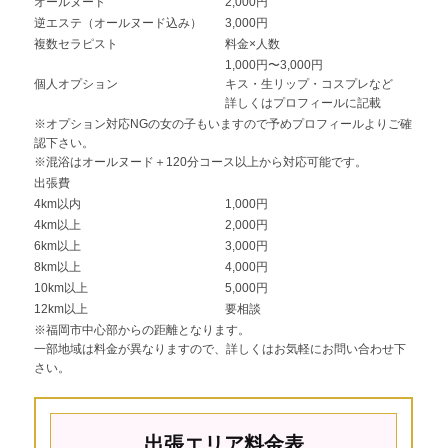
オールヌード
2,000円
逆エステ（オールヌード込み）
3,000円
複数セラピスト
料金×人数
1,000円〜3,000円
個人オプション
キス・生リップ・コスプレなど
詳しくはプロフィールに記載
※オプション対応NGの女の子もいますので予めプロフィールよりご確
認下さい。
※混浴はオールヌード＋120分コース以上から対応可能です。
出張費
4km以内
1,000円
4km以上
2,000円
6km以上
3,000円
8km以上
4,000円
10km以上
5,000円
12km以上
要相談
※福岡市中心部からの距離となります。
一部地域は料金が異なりますので、詳しくはお気軽にお問い合わせ下
さい。
出張エリア料金表