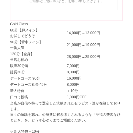
ご理解とご協力のほど、お願い申し上げます。
Gold Class
60分【脚メイン】
14,000円
→13,000円
お試しでどうぞ
90分【背中メイン】
21,000円
→19,000円
一番人気
120分【全身】
28,000円
→25,000円
当店お勧め
以降30分毎
7,000円
延長30分
8,000円
デートコース 90分
16,000円
デートコース延長 45分
8,000円
新人特典
＋10分
口コミ投稿
1,000円OFF
当店が自信を持って選定した洗練されたセラピスト達が在籍しており
ます。
日々の喧騒を忘れ、心身共に解きほぐされるような「至福の贅沢なひ
ととき」を、どうぞ心ゆくまでご堪能ください。
✨ 新人特典＋10分