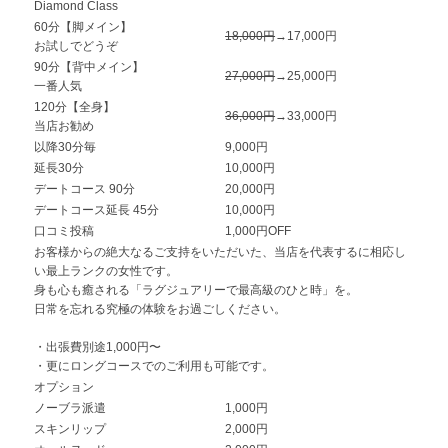
Diamond Class
60分【脚メイン】
18,000円
→17,000円
お試しでどうぞ
90分【背中メイン】
27,000円
→25,000円
一番人気
120分【全身】
36,000円
→33,000円
当店お勧め
以降30分毎
9,000円
延長30分
10,000円
デートコース 90分
20,000円
デートコース延長 45分
10,000円
口コミ投稿
1,000円OFF
お客様からの絶大なるご支持をいただいた、当店を代表するに相応し
い最上ランクの女性です。
身も心も癒される「ラグジュアリーで最高級のひと時」を。
日常を忘れる究極の体験をお過ごしください。
・出張費別途1,000円〜
・更にロングコースでのご利用も可能です。
オプション
ノーブラ派遣
1,000円
スキンリップ
2,000円