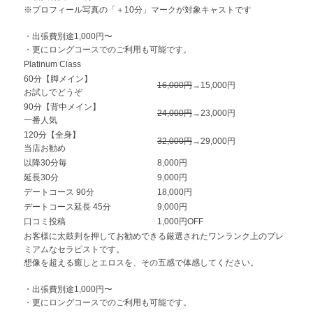
※プロフィール写真の「＋10分」マークが対象キャストです
・出張費別途1,000円〜
・更にロングコースでのご利用も可能です。
Platinum Class
60分【脚メイン】
16,000円
→15,000円
お試しでどうぞ
90分【背中メイン】
24,000円
→23,000円
一番人気
120分【全身】
32,000円
→29,000円
当店お勧め
以降30分毎
8,000円
延長30分
9,000円
デートコース 90分
18,000円
デートコース延長 45分
9,000円
口コミ投稿
1,000円OFF
お客様に太鼓判を押してお勧めできる厳選されたワンランク上のプレ
ミアムなセラピストです。
想像を超える癒しとエロスを、その五感で体感してください。
・出張費別途1,000円〜
・更にロングコースでのご利用も可能です。