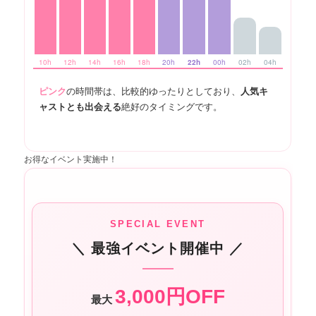
10h
12h
14h
16h
18h
20h
22h
00h
02h
04h
ピンク
の時間帯は、比較的ゆったりとしており、
人気キ
ャストとも出会える
絶好のタイミングです。
お得なイベント実施中！
SPECIAL EVENT
＼ 最強イベント開催中 ／
3,000円OFF
最大