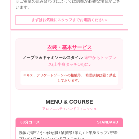
※ご希望の組み合わせによっては調整が必要な場合がござ
います。
博多区1000円エリア な行 中呉服
1,000円
町・中洲・中洲中島町・奈良屋町
まずはお気軽にスタッフまでお電話ください♪
博多区2000円エリア な行 那珂・
2,000円
西月隈
博多区4000円エリア な行 西春町
4,000円
衣装・基本サービス
博多区1000円エリア は行 博多駅
ノーブラ＆キャミソールスタイル
途中からトップレ
中央街・博多駅東・博多駅前・博多
ス(上半身タッチOK)に♪
1,000円
駅南・半道橋・比恵町・東公園・東
比恵
※キス、デリケートゾーンへの接触等、 粘膜接触は固く禁止
しております。
博多区2000円エリア は行 東那
2,000円
珂・東平尾・東平尾公園
MENU & COURSE
博多区3000円エリア は行 東月隈
3,000円
アロマエステ＋ハンドフィニッシュ
博多区4000円エリア は行 春町・
4,000円
光丘町
60分コース
STANDARD
博多区1000円エリア ま行 美野島
1,000円
洗体 / 指圧 / うつ伏せ脚 / 鼠蹊部 / 睾丸 / 上半身リップ / 密着
プレイ / ローションハンドフィニッシュ