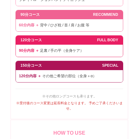
博多区2000円エリア ま行 諸岡
2,000円
90分コース
RECOMMEND
博多区3000円エリア ま行 南八幡
3,000円
町・南本町・麦野・元町
60分内容 ＋
背中 / ひざ枕 / 首 / 肩 / お腹 等
博多区1000円エリア や行 豊・吉
1,000円
塚・吉塚本町
120分コース
FULL BODY
90分内容 ＋
足裏 / 手の平（全身ケア）
博多区1000円エリア ら行 冷泉町
1,000円
博多区3000円エリア ら行 立花寺
3,000円
150分コース
SPECIAL
中央区1000円エリア あ行 赤坂・
120分内容 ＋
その他ご希望の部位（全身＋α）
荒津・荒戸・伊崎・今泉・今川・大
1,000円
手門・大濠・大宮・小笹
※その他ロングコースも承ります。
中央区1000円エリア か行 清川・
※受付後のコース変更は延長料金となります。 予めご了承くださいま
草香江・黒門・警固・御所ヶ谷・桜
1,000円
せ。
坂
中央区1000円エリア さ行 笹丘・
1,000円
山荘通・白金・浄水通・城内
HOW TO USE