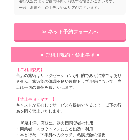
進行状況によりご案内時間が前後する場合がございます。 ・
東区3000円エリア は行 八田
3,000円
一部、派遣不可のホテルやエリアがございます。
東区1000円エリア ま行 馬出
1,000円
東区2000円エリア ま行 松島・松
≫ ネット予約フォームへ
2,000円
田
東区3000円エリア ま行 舞松原・
3,000円
松崎・水谷
■ ご利用規約・禁止事項 ■
東区4000円エリア ま行 松香台・
4,000円
【ご利用規約】
御島崎・みどりが丘・みなと香椎
当店の施術はリラクゼーションが目的であり治療ではあり
ません。施術後の体調不良や皮膚トラブル等について、当
東区5000円エリア ま行 三苫・美
5,000円
店は一切の責任を負いかねます。
和台・美和台新町
【禁止事項・マナー】
東区3000円エリア わ行 若宮
3,000円
キャストが安心してサービスを提供できるよう、以下の行
為を固く禁止いたします。
東区4000円エリア わ行 和白東
4,000円
・18歳未満、高校生、暴力団関係者の利用
東区5000円エリア わ行 和白・和
5,000円
・同業者、スカウトマンによる勧誘・利用
白丘
・本番行為、下半身へのタッチ、粘膜接触の強要