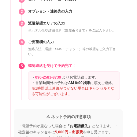
東区6000円エリア さ行 西戸崎
6,000円
オプション・連絡先の入力
2
東区8000円エリア さ行 志賀島
8,000円
派遣希望エリアの入力
3
東区3000円エリア た行 多々良・
3,000円
※ホテル名や詳細住所（部屋番号まで）をご記入下さい。
多の津・千早・土井
ご要望欄の入力
4
東区4000円エリア た行 唐原
4,000円
連絡方法（電話・SMS・チャット）等の希望をご入力下さ
い。
東区5000円エリア た行 高美台
5,000円
確認連絡を受けて予約完了！
5
東区3000円エリア な行 名島
3,000円
・
090-2583-8739
よりお電話致します。
東区4000円エリア な行 名子
4,000円
・営業時間外の予約は
AM 8:00以降
に順次ご連絡。
※1時間以上連絡がつかない場合はキャンセルとな
東区5000円エリア な行 奈多・奈
5,000円
る可能性がございます。
多団地
東区1000円エリア は行 東浜
1,000円
⚠️ ネット予約の注意事項
東区2000円エリア は行 箱崎・箱
崎ふ頭・筥松・筥松新町・原田・二
2,000円
・電話予約が重なった場合は
「お電話優先」
となります。 ・
又瀬・二又瀬新町
確定後のキャンセルは
5,000円＋出張費
を申し受けます。 ・