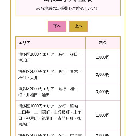
該当地域の出張費をご確認ください
下へ
上へ
エリア
料金
博多区1000円エリア あ行 榎田・
1,000円
沖浜町
博多区2000円エリア あ行 青木・
2,000円
板付・大井
博多区3000円エリア あ行 相生
3,000円
町・井相田・浦田
博多区1000円エリア か行 堅粕・
上臼井・上川端町・上呉服町・上牟
1,000円
田・神屋町・祇園町・古門戸町・御
供所町
博多区2000円エリア か行 空港前
2,000円