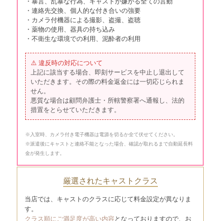
・暴言、乱暴な行為、キャストが嫌がる全ての言動
南区1000円エリア あ行 市崎・大
1,000円
・連絡先交換、個人的な付き合いの強要
楠
・カメラ付機器による撮影、盗撮、盗聴
・薬物の使用、器具の持ち込み
南区2000円エリア あ行 井尻・大
2,000円
・不衛生な環境での利用、泥酔者の利用
池・大橋・大橋団地・折立町
南区3000円エリア あ行 日佐
3,000円
⚠️ 違反時の対応について
上記に該当する場合、即刻サービスを中止し退出して
南区2000円エリア か行 五十川
2,000円
いただきます。その際の料金返金には一切応じられま
せん。
南区3000円エリア か行 柏原・警
3,000円
悪質な場合は顧問弁護士・所轄警察署へ通報し、法的
弥郷
措置をとらせていただきます。
南区1000円エリア さ行 塩原・清
1,000円
水
※入室時、カメラ付き電子機器は電源を切るか全て伏せてください。
※派遣後にキャストと連絡不能となった場合、確認が取れるまで自動延長料
南区2000円エリア さ行 皿山
2,000円
金が発生します。
南区1000円エリア た行 高宮・多
1,000円
賀・玉川町
厳選されたキャストクラス
南区2000円エリア た行 高木・筑
当店では、キャストのクラスに応じて料金設定が異なりま
2,000円
紫丘・寺塚
す。
クラス順にご満足度が高い内容
となっておりますので、お