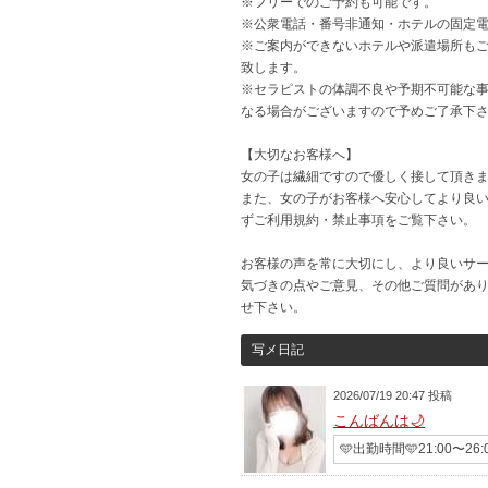
※フリーでのご予約も可能です。
※公衆電話・番号非通知・ホテルの固定
※ご案内ができないホテルや派遣場所も
致します。
※セラピストの体調不良や予期不可能な
なる場合がございますので予めご了承下
【大切なお客様へ】
女の子は繊細ですので優しく接して頂き
また、女の子がお客様へ安心してより良
ずご利用規約・禁止事項をご覧下さい。
お客様の声を常に大切にし、より良いサ
気づきの点やご意見、その他ご質問があ
せ下さい。
写メ日記
2026/07/19 20:47 投稿
こんばんは🌙
🩵出勤時間🩵21:00〜