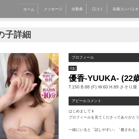
メッセージ
出勤表
口コミ
在籍コンパニオ
ホーム
の子詳細
プロフィール
日記
優香-YUUKA-
(22
T.150 B.88 (F) W.60 H.89 さそり座
アピールコメント
はじめまして🌷
プロフィールを見てくださってありがとう
一緒にいると「話しやすい」「癒される」