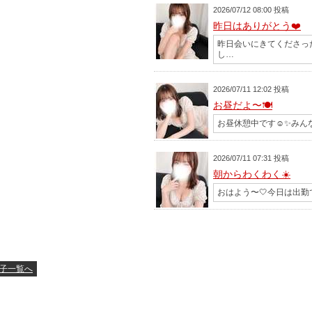
2026/07/12 08:00 投稿
昨日はありがとう❤️
昨日会いにきてくださっ
し…
2026/07/11 12:02 投稿
お昼だよ〜🍽️
お昼休憩中です☺️✨みん
2026/07/11 07:31 投稿
朝からわくわく☀️
おはよう〜🤍今日は出勤で
の子一覧へ