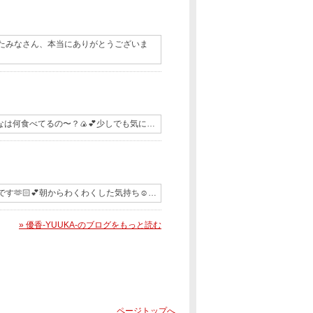
たみなさん、本当にありがとうございま
なは何食べてるの〜？🍙💕少しでも気に…
す🫶🏻💕朝からわくわくした気持ち☺️…
» 優香-YUUKA-のブログをもっと読む
ページトップへ