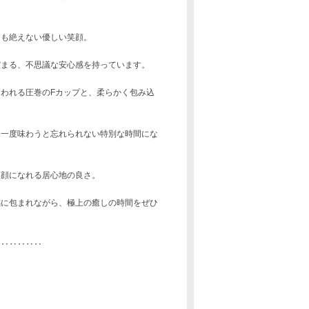
つも絶えない優しい笑顔。
縮まる、不思議な安心感を持っています。
われる圧巻のFカップと、柔らかく包み込
、一度味わうと忘れられない特別な時間にな
笑顔になれる居心地の良さ。
感に包まれながら、極上の癒しの時間をぜひ
‥‥‥‥‥‥