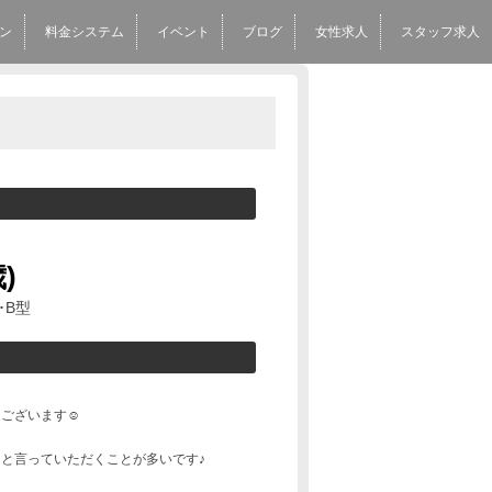
ン
料金システム
イベント
ブログ
女性求人
スタッフ求人
歳)
 ･B型
ございます☺️
と言っていただくことが多いです♪