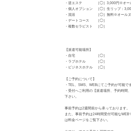
・逆エステ ［◯］3,000円※オー
・個人オプション ［◯］生リップ：3,00
・混浴 ［◯］無料※オールヌ
・デートコース ［◯］
・複数セラピスト ［◯］
【派遣可能場所】
・自宅 ［◯］
・ラブホテル ［◯］
・ビジネスホテル ［◯］
【ご予約について】
・TEL、SMS、WEBにてご予約が可能で
・受付へご利用の【派遣場所、予約時間
下さい。
事前予約は2週間前から承っております。
また、事前予約は24時間受付可能なWE
は料金ページをご覧下さい。