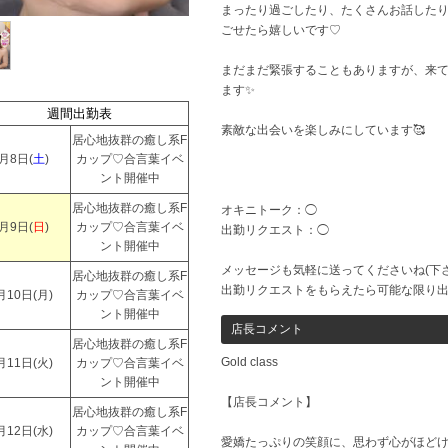
まったり過ごしたり、たくさんお話した
ごせたら嬉しいです♡
まだまだ緊張することもありますが、来
ます✨
週間出勤表
素敵な出会いを楽しみにしています🥰
居心地抜群の癒し系F
月8日(
土
)
カップ♡合言葉イベ
ント開催中
居心地抜群の癒し系F
オキニトーク：◯
月9日(
日
)
カップ♡合言葉イベ
出勤リクエスト：◯
ント開催中
メッセージも気軽に送ってくださいね(下さ
居心地抜群の癒し系F
出勤リクエストをもらえたら可能な限り
月10日(
月
)
カップ♡合言葉イベ
ント開催中
店長コメント
居心地抜群の癒し系F
Gold class
月11日(
火
)
カップ♡合言葉イベ
ント開催中
【店長コメント】
居心地抜群の癒し系F
月12日(
水
)
カップ♡合言葉イベ
愛嬌たっぷりの笑顔に、思わず心がほど