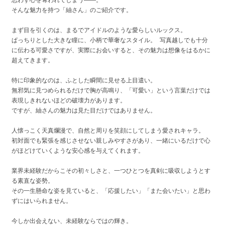
そんな魅力を持つ「紬さん」のご紹介です。
まず目を引くのは、まるでアイドルのような愛らしいルックス。
ぱっちりとした大きな瞳に、小柄で華奢なスタイル。 写真越しでも十分
に伝わる可愛さですが、実際にお会いすると、その魅力は想像をはるかに
超えてきます。
特に印象的なのは、ふとした瞬間に見せる上目遣い。
無邪気に見つめられるだけで胸が高鳴り、「可愛い」という言葉だけでは
表現しきれないほどの破壊力があります。
ですが、紬さんの魅力は見た目だけではありません。
人懐っこく天真爛漫で、自然と周りを笑顔にしてしまう愛されキャラ。
初対面でも緊張を感じさせない親しみやすさがあり、一緒にいるだけで心
がほどけていくような安心感を与えてくれます。
業界未経験だからこその初々しさと、一つひとつを真剣に吸収しようとす
る素直な姿勢。
その一生懸命な姿を見ていると、「応援したい」「また会いたい」と思わ
ずにはいられません。
今しか出会えない、未経験ならではの輝き。