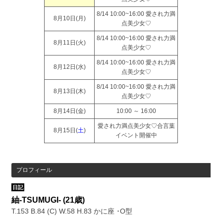
8/14 10:00~16:00 愛され力満
8月10日(
月
)
点美少女♡
8/14 10:00~16:00 愛され力満
8月11日(
火
)
点美少女♡
8/14 10:00~16:00 愛され力満
8月12日(
水
)
点美少女♡
8/14 10:00~16:00 愛され力満
8月13日(
木
)
点美少女♡
8月14日(
金
)
10:00 ～ 16:00
愛され力満点美少女♡合言葉
8月15日(
土
)
イベント開催中
プロフィール
日記
紬-TSUMUGI-
(21歳)
T.153 B.84 (C) W.58 H.83 かに座 ･O型