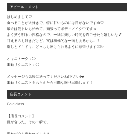
アピールコメント
はじめまして♡
食べることが大好きで、特に甘いものには目がないです🍰♡
最近は筋トレも始めて、頑張ってボディメイク中です☺️
よく笑う明るい性格なので、一緒に楽しい時間を過ごせたら嬉しいな💕
甘えるのも好きだけど、実は積極的な一面もあるかも…？
癒しとドキドキ、どっちも届けられるように頑張ります✊🏻✨
オキニトーク：◯
出勤リクエスト：◯
メッセージも気軽に送ってくださいね(下さい)❤️
出勤リクエストをもらえたら可能な限り出勤します！
店長コメント
Gold class
【店長コメント】
目が合った、その一瞬で。
思わず心を奪われてしまう――。