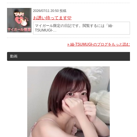
2026/07/11 20:50 投稿
お誘い待ってます🩷️
マイガール限定の日記です。閲覧するには「紬-
TSUMUGI-…
» 紬-TSUMUGI-のブログをもっと読む
動画