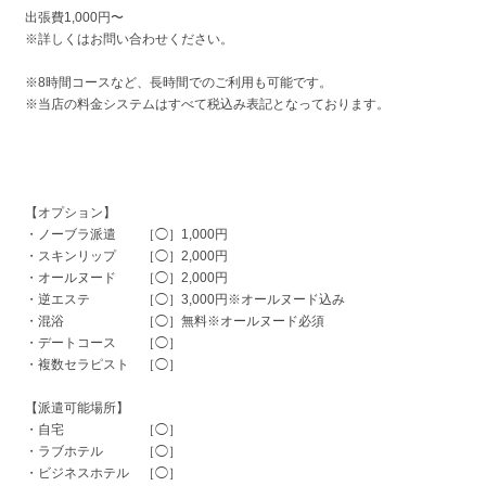
出張費1,000円〜
※詳しくはお問い合わせください。
※8時間コースなど、長時間でのご利用も可能です。
※当店の料金システムはすべて税込み表記となっております。
【オプション】
・ノーブラ派遣 ［◯］1,000円
・スキンリップ ［◯］2,000円
・オールヌード ［◯］2,000円
・逆エステ ［◯］3,000円※オールヌード込み
・混浴 ［◯］無料※オールヌード必須
・デートコース ［◯］
・複数セラピスト ［◯］
【派遣可能場所】
・自宅 ［◯］
・ラブホテル ［◯］
・ビジネスホテル ［◯］