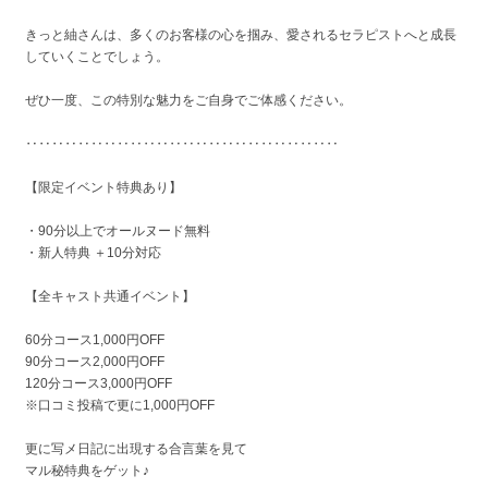
きっと紬さんは、多くのお客様の心を掴み、愛されるセラピストへと成長
していくことでしょう。
ぜひ一度、この特別な魅力をご自身でご体感ください。
‥‥‥‥‥‥‥‥‥‥‥‥‥‥‥‥‥‥‥‥‥‥‥‥
【限定イベント特典あり】
・90分以上でオールヌード無料
・新人特典 ＋10分対応
【全キャスト共通イベント】
60分コース1,000円OFF
90分コース2,000円OFF
120分コース3,000円OFF
※口コミ投稿で更に1,000円OFF
更に写メ日記に出現する合言葉を見て
マル秘特典をゲット♪