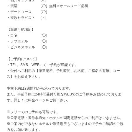
・混浴 ［◯］無料※オールヌード必須
・デートコース ［◯］
・複数セラピスト ［×］
【派遣可能場所】
・自宅 ［◯］
・ラブホテル ［◯］
・ビジネスホテル ［◯］
【ご予約について】
・TEL、SMS、WEBにてご予約が可能です。
・受付へご利用の【派遣場所、予約時間、お名前、ご指名の有無、コー
ス】をお伝え下さい。
事前予約は2週間前から承っております。
また、事前予約は24時間受付可能なWEBでのご予約をお勧めしておりま
す。詳しくは料金ページをご覧下さい。
※フリーでのご予約も可能です。
※公衆電話・番号非通知・ホテルの固定電話からのご利用はできません。
※ご案内ができないホテルや派遣場所もございますので予めご確認のご協
力をお願い致します。