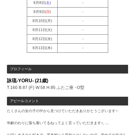
8月8日(
土
)
-
8月9日(
日
)
-
8月10日(
月
)
-
8月11日(
火
)
-
8月12日(
水
)
-
8月13日(
木
)
-
プロフィール
詠琉-YORU-
(21歳)
T.160 B.87 (F) W.58 H.85 ふたご座 ･O型
アピールコメント
たくさんの女の子の中から見つけていただきありがとうございます✨️
年齢のわりに落ち着いてるねってよく言っていただきます𓏸︎︎︎︎⁡𓈒 𓂃
お話しするのも好きで、基本的に人見知りはしないので、初めての方でも