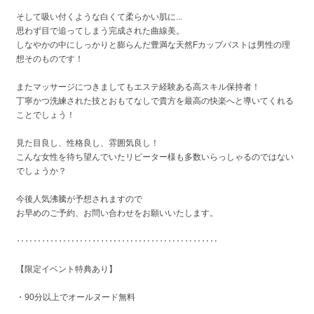
そして吸い付くような白くて柔らかい肌に...
思わず目で追ってしまう完成された曲線美。
しなやかの中にしっかりと膨らんだ豊満な天然Fカップバストは男性の理
想そのものです！
またマッサージにつきましてもエステ経験ある高スキル保持者！
丁寧かつ洗練された技とおもてなしで貴方を最高の快楽へと導いてくれる
ことでしょう！
見た目良し、性格良し、雰囲気良し！
こんな女性を待ち望んでいたリピーター様も多数いらっしゃるのではない
でしょうか？
今後人気沸騰が予想されますので
お早めのご予約、お問い合わせをお願いいたします。
‥‥‥‥‥‥‥‥‥‥‥‥‥‥‥‥‥‥‥‥‥‥‥‥
【限定イベント特典あり】
・90分以上でオールヌード無料