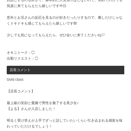
気楽に来てもらえたら嬉しいです🫶🏻
意外とお兄さんの反応を見るのが好きだったりするので、癒しだけじゃな
くドキドキも感じてもらえたら嬉しいです🫣
少しでも気になってもらえたら、ぜひ会いに来てくださいね🤍
オキニトーク：◯
出勤リクエスト：◯
店長コメント
Gold class
【店長コメント】
最上級の笑顔と愛嬌で男性を魅了する美少女♪
【よる】さんが入店しました！
明るく受け答えが上手でずっと話していたいくらい引き込まれる感覚を味
わっていただけるでしょう！