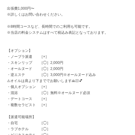
出張費1,000円〜
※詳しくはお問い合わせください。
※8時間コースなど、長時間でのご利用も可能です。
※当店の料金システムはすべて税込み表記となっております。
【オプション】
・ノーブラ派遣 ［×］
・スキンリップ ［◯］2,000円
・オールヌード ［◯］2,000円
・逆エステ ［◯］3,000円※オールヌード込み
⚠️オイルは肩より下まででお願いします🙏🏻💕
・個人オプション ［×］
・混浴 ［◯］無料※オールヌード必須
・デートコース ［×］
・複数セラピスト ［×］
【派遣可能場所】
・自宅 ［◯］
・ラブホテル ［◯］
・ビジネスホテル ［◯］