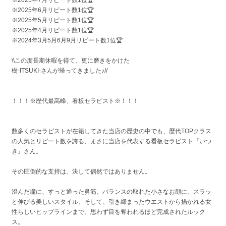
※2025年6月リピート数1位🏆
※2025年5月リピート数1位🏆
※2025年4月リピート数1位🏆
※2024年3月5月6月9月リピート数1位🏆
\\この度長期休暇を得て、更に磨きをかけた
樹-ITSUKI-さんが帰ってきました♪//
！！！※歴代最高峰、看板セラピスト※！！！
数多くのセラピストが在籍してきた当店の歴史の中でも、歴代TOPクラス
の人気とリピート数を誇る、まさに当店を代表する看板セラピスト『いつ
き』さん。
その圧倒的な支持は、決して偶然ではありません。
澄んだ瞳に、すっと通った鼻筋。バランスの取れた小さなお顔に、スラッ
と伸びる美しいスタイル。そして、引き締まったウエストから描かれる女
性らしいヒップラインまで、思わず目を奪われるほど完成されたルック
ス。