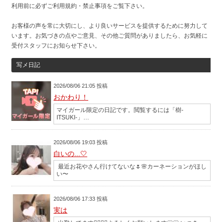
利用前に必ずご利用規約・禁止事項をご覧下さい。
お客様の声を常に大切にし、より良いサービスを提供するために努力して
います。お気づきの点やご意見、その他ご質問がありましたら、お気軽に
受付スタッフにお知らせ下さい。
写メ日記
2026/08/06 21:05 投稿
おかわり！
マイガール限定の日記です。閲覧するには「樹-
ITSUKI-」…
2026/08/06 19:03 投稿
白いの...‎🤍
最近お花やさん行けてないな🌷🌸カーネーションがほし
い〜
2026/08/06 17:33 投稿
実は