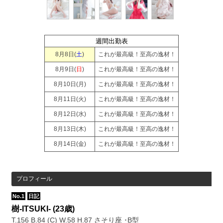
週間出勤表
8月8日(
土
)
これが最高級！至高の逸材！
8月9日(
日
)
これが最高級！至高の逸材！
8月10日(
月
)
これが最高級！至高の逸材！
8月11日(
火
)
これが最高級！至高の逸材！
8月12日(
水
)
これが最高級！至高の逸材！
8月13日(
木
)
これが最高級！至高の逸材！
8月14日(
金
)
これが最高級！至高の逸材！
プロフィール
No.1
日記
樹-ITSUKI-
(23歳)
T.156 B.84 (C) W.58 H.87 さそり座 ･B型