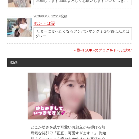
出勤してます🙋🏻‍♀️✨️よろしくお願いします♡♡ いつき…
2026/08/06 12:28 投稿
ホントは🤫
たまーに食べたくなるアンパンマングミ🍑‎🤍🎀ほんとは
グレー…
» 樹-ITSUKI-のブログをもっと読む
動画
どこか幼さを残す可愛いお顔立から弾ける無
邪気な笑顔♡「正直、可愛すぎます！」 終始