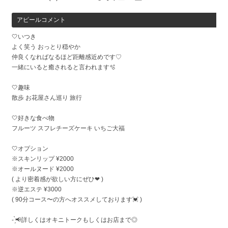
アピールコメント
🤍いつき
よく笑う おっとり穏やか
仲良くなればなるほど距離感近めです♡
一緒にいると癒されると言われます🫧
🤍趣味
散歩 お花屋さん巡り 旅行
🤍好きな食べ物
フルーツ スフレチーズケーキ いちご大福
🤍オプション
※スキンリップ ¥2000
※オールヌード ¥2000
( より密着感が欲しい方にぜひ❤︎ )
※逆エステ ¥3000
( 90分コース〜の方へオススメしております💓 )
- ̗̀📢詳しくはオキニトークもしくはお店まで◎