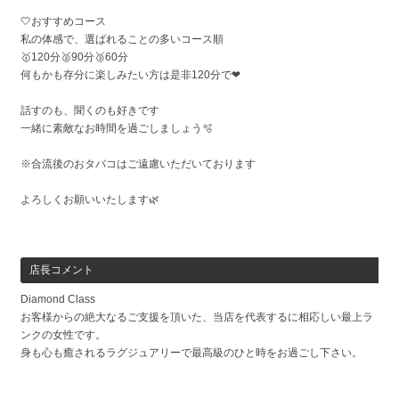
🤍おすすめコース
私の体感で、選ばれることの多いコース順
🥇120分🥈90分🥉60分
何もかも存分に楽しみたい方は是非120分で❤︎
話すのも、聞くのも好きです
一緒に素敵なお時間を過ごしましょう🫧
※合流後のおタバコはご遠慮いただいております
よろしくお願いいたします🌿
店長コメント
Diamond Class
お客様からの絶大なるご支援を頂いた、当店を代表するに相応しい最上ラ
ンクの女性です。
身も心も癒されるラグジュアリーで最高級のひと時をお過ごし下さい。