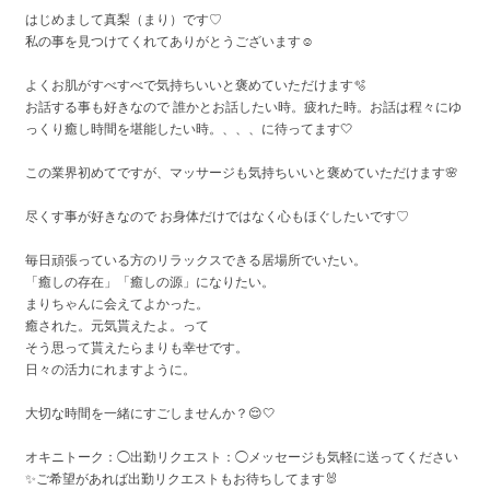
はじめまして真梨（まり）です♡
私の事を見つけてくれてありがとうございます☺️
よくお肌がすべすべで気持ちいいと褒めていただけます️🫧
お話する事も好きなので 誰かとお話したい時。疲れた時。お話は程々にゆ
っくり癒し時間を堪能したい時。、、、に待ってます🤍
この業界初めてですが、マッサージも気持ちいいと褒めていただけます🌸
尽くす事が好きなので お身体だけではなく心もほぐしたいです♡
毎日頑張っている方のリラックスできる居場所でいたい。
「癒しの存在」「癒しの源」になりたい。
まりちゃんに会えてよかった。
癒された。元気貰えたよ。って
そう思って貰えたらまりも幸せです。
日々の活力にれますように。
大切な時間を一緒にすごしませんか？😌🤍
オキニトーク：◯出勤リクエスト：◯メッセージも気軽に送ってください
✨ご希望があれば出勤リクエストもお待ちしてます🐰