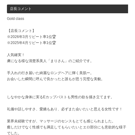
店長コメント
Gold class
【店長コメント】
※2026年3月リピート率1位🏆
※2025年4月リピート率1位🏆
人気確実！
虜になる様な清楚系美人「まりさん」のご紹介です。
手入れの行き届いた綺麗なロングヘアに輝く美肌ー。
お会いした瞬間に呼んで良かったと誰もが思う完璧な美貌。
しなやかな身体に実るEカップバストも男性の欲を掻き立てます。
礼儀や話しやすさ、愛嬌もあり、必ずまた会いたいと思える女性です！
業界未経験ですが、マッサージのセンスもとても感じられました。
癒しだけでなく性感でも満足してもらいたいとエロ部分にも意欲的な様子
でした。