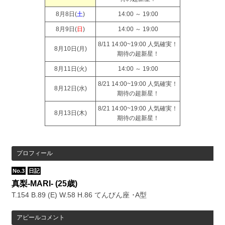
8月8日(
土
)
14:00 ～ 19:00
8月9日(
日
)
14:00 ～ 19:00
8/11 14:00~19:00 人気確実！
8月10日(
月
)
期待の超新星！
8月11日(
火
)
14:00 ～ 19:00
8/21 14:00~19:00 人気確実！
8月12日(
水
)
期待の超新星！
8/21 14:00~19:00 人気確実！
8月13日(
木
)
期待の超新星！
プロフィール
No.3
日記
真梨-MARI-
(25歳)
T.154 B.89 (E) W.58 H.86 てんびん座 ･A型
アピールコメント