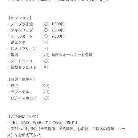
【オプション】
・ノーブラ派遣 ［◯］1,000円
・スキンリップ ［◯］2,000円
・オールヌード ［◯］2,000円
・逆エステ ［×］
・個人オプション ［×］
・混浴 ［◯］無料※オールヌード必須
・デートコース ［◯］
・複数セラピスト ［×］
【派遣可能場所】
・自宅 ［◯］
・ラブホテル ［◯］
・ビジネスホテル ［◯］
【ご予約について】
・TEL、SMS、WEBにてご予約が可能です。
・受付へご利用の【派遣場所、予約時間、お名前、ご指名の有無、コー
ス】をお伝え下さい。