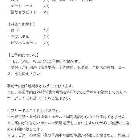
・デートコース ［◯］
・複数セラピスト ［×］
【派遣可能場所】
・自宅 ［◯］
・ラブホテル ［◯］
・ビジネスホテル ［◯］
【ご予約について】
・TEL、SMS、WEBにてご予約が可能です。
・受付へご利用の【派遣場所、予約時間、お名前、ご指名の有無、コー
ス】をお伝え下さい。
事前予約は2週間前から承っております。
また、事前予約は24時間受付可能なWEBでのご予約をお勧めしておりま
す。詳しくは料金ページをご覧下さい。
※フリーでのご予約も可能です。
※公衆電話・番号非通知・ホテルの固定電話からのご利用はできません。
※ご案内ができないホテルや派遣場所もございますので予めご確認のご協
力をお願い致します。
※セラピストの体調不良や予期不可能な事態が発生した場合など、急遽出