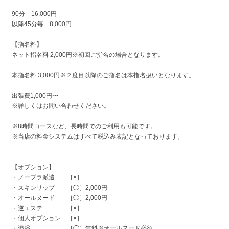
90分 16,000円
以降45分毎 8,000円
【指名料】
ネット指名料 2,000円※初回ご指名の場合となります。
本指名料 3,000円※２度目以降のご指名は本指名扱いとなります。
出張費1,000円〜
※詳しくはお問い合わせください。
※8時間コースなど、長時間でのご利用も可能です。
※当店の料金システムはすべて税込み表記となっております。
【オプション】
・ノーブラ派遣 ［×］
・スキンリップ ［◯］2,000円
・オールヌード ［◯］2,000円
・逆エステ ［×］
・個人オプション ［×］
・混浴 ［◯］無料※オールヌード必須