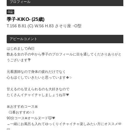
プロフィール
日記
季子-KIKO-
(25歳)
T.156 B.81 (C) W.56 H.83 さそり座 ･O型
アピールコメント
はじめまして👼🏻
数ある女の子の中から季子のプロフィールに目を通してくださりありがと
うございます💐
元看護師なので身体の疲れだけでなく
心もほぐしていきたいと思っています🍀✨
甘えるのも甘えられるのも大好きなので
たくさんイチャイチャしましょうね🐰💗
🎀おすすめコース🎀
《1番おすすめ✨》
90分コース➕オールヌード😽💗
→一緒にお風呂も入れてゆっくりイチャイチャ楽しみたい方にオススメ🫶
🏻