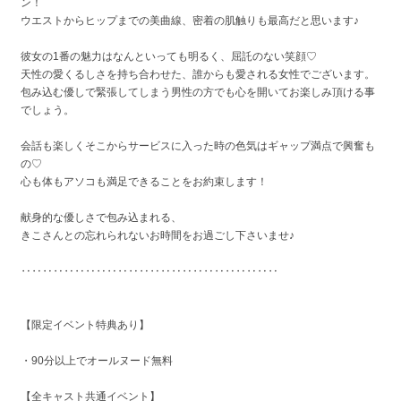
ン！
ウエストからヒップまでの美曲線、密着の肌触りも最高だと思います♪
彼女の1番の魅力はなんといっても明るく、屈託のない笑顔♡
天性の愛くるしさを持ち合わせた、誰からも愛される女性でございます。
包み込む優しで緊張してしまう男性の方でも心を開いてお楽しみ頂ける事
でしょう。
会話も楽しくそこからサービスに入った時の色気はギャップ満点で興奮も
の♡
心も体もアソコも満足できることをお約束します！
献身的な優しさで包み込まれる、
きこさんとの忘れられないお時間をお過ごし下さいませ♪
‥‥‥‥‥‥‥‥‥‥‥‥‥‥‥‥‥‥‥‥‥‥‥‥
【限定イベント特典あり】
・90分以上でオールヌード無料
【全キャスト共通イベント】