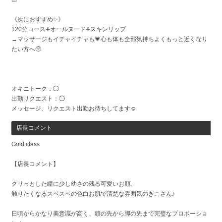
《次におすすめ✨》
120分コース➕オールヌード➕スキンリップ
→マッサージもイチャイチャも💗心も体も全部気持ちよくもっと近くなり
たい方へ🥺
オキニトーク：◯
出勤リクエスト：◯
メッセージ、リクエスト出勤お待ちしてます☺️
店長コメント
Gold class
【店長コメント】
クリっとした瞳に少し幼さの残る可愛いお顔、
触りたくなるスベスベの色白お肌で清楚な雰囲気のきこさん♪
日頃からかなり美意識が高く、頭の先から脚の先まで完璧なプロポーショ